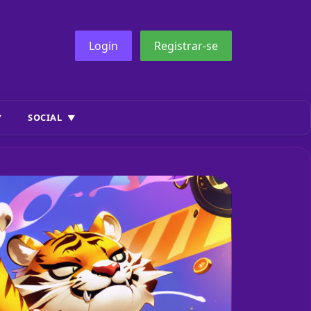
Login
Registrar-se
SOCIAL