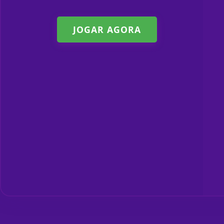
JOGAR AGORA