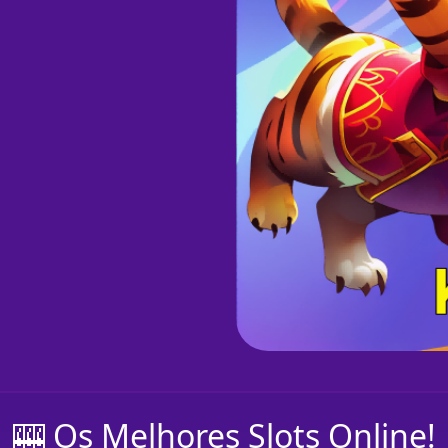
🎰 Os Melhores Slots Online!