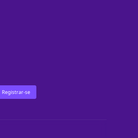
Registrar-se