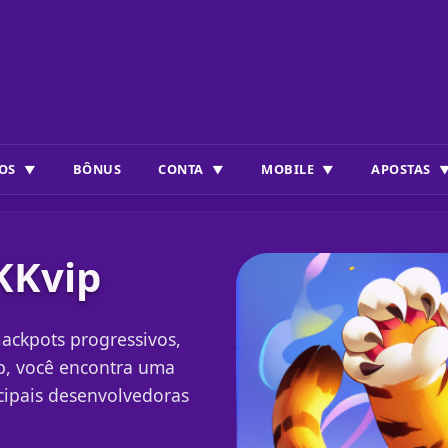
OS
BÔNUS
CONTA
MOBILE
APOSTAS
 KKvip
jackpots progressivos,
ip, você encontra uma
ncipais desenvolvedoras