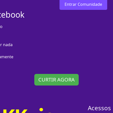
Entrar Comunidade
cebook
vo
er nada
camente
CURTIR AGORA
Acessos