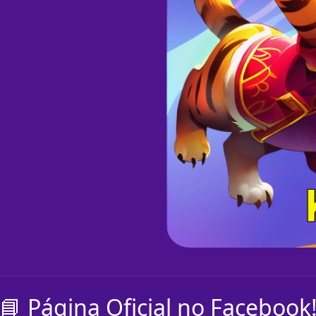
📘 Página Oficial no Facebook