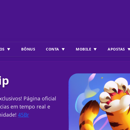
OS
BÔNUS
CONTA
MOBILE
APOSTAS
ip
lusivos! Página oficial
cias em tempo real e
unidade!
45Br