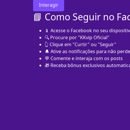
Interagir
📘 Como Seguir no Fa
📱 Acesse o Facebook no seu dispositi
🔍 Procure por "KKvip Oficial"
👆 Clique em "Curtir" ou "Seguir"
🔔 Ative as notificações para não perd
💬 Comente e interaja com os posts
🎁 Receba bônus exclusivos automati