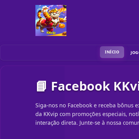
INÍCIO
JOG
📘 Facebook KKv
Siga-nos no Facebook e receba bônus exc
da KKvip com promoções especiais, notí
interação direta. Junte-se à nossa com